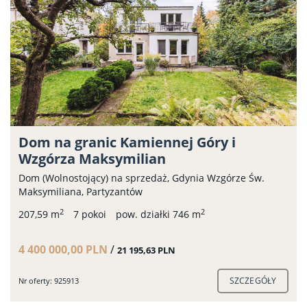
Dom na granic Kamiennej Góry i
Wzgórza Maksymilian
Dom (Wolnostojący) na sprzedaż, Gdynia Wzgórze Św.
Maksymiliana, Partyzantów
2
2
207,59 m
7 pokoi
pow. działki 746 m
4 400 000,00 PLN
/
21 195,63 PLN
SZCZEGÓŁY
Nr oferty: 925913