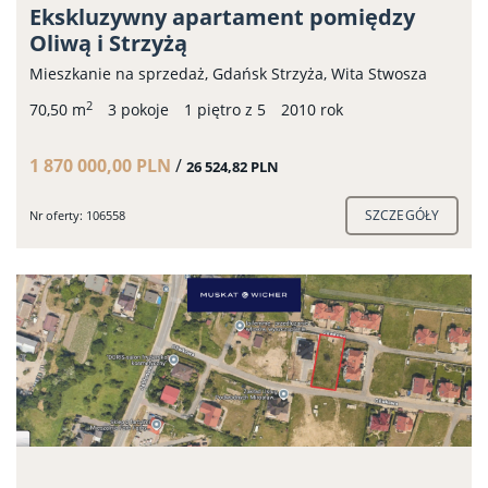
Ekskluzywny apartament pomiędzy
Oliwą i Strzyżą
Mieszkanie na sprzedaż, Gdańsk Strzyża, Wita Stwosza
2
70,50 m
3 pokoje
1 piętro z 5
2010 rok
1 870 000,00 PLN
/
26 524,82 PLN
SZCZEGÓŁY
Nr oferty: 106558