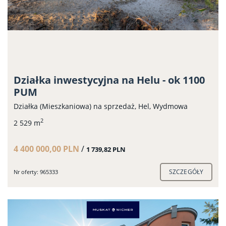
Działka inwestycyjna na Helu - ok 1100
PUM
Działka (Mieszkaniowa) na sprzedaż, Hel, Wydmowa
2
2 529 m
4 400 000,00 PLN
/
1 739,82 PLN
SZCZEGÓŁY
Nr oferty: 965333