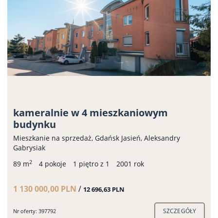
kameralnie w 4 mieszkaniowym
budynku
Mieszkanie na sprzedaż, Gdańsk Jasień, Aleksandry
Gabrysiak
2
89 m
4 pokoje
1 piętro z 1
2001 rok
1 130 000,00 PLN
/
12 696,63 PLN
SZCZEGÓŁY
Nr oferty: 397792