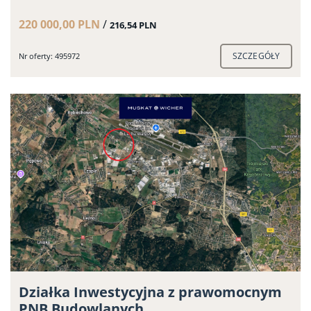
220 000,00 PLN
/
216,54 PLN
SZCZEGÓŁY
Nr oferty: 495972
Działka Inwestycyjna z prawomocnym
PNB Budowlanych