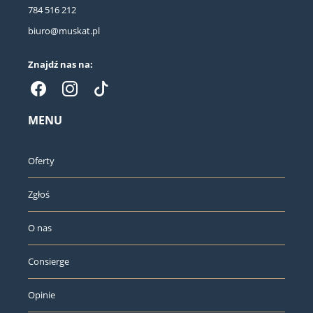
784 516 212
biuro@muskat.pl
Znajdź nas na:
MENU
Oferty
Zgłoś
O nas
Consierge
Opinie