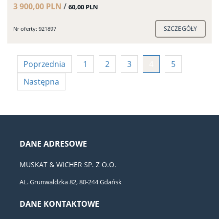
3 900,00 PLN
/
60,00 PLN
SZCZEGÓŁY
Nr oferty: 921897
Poprzednia
1
2
3
4
5
Następna
DANE ADRESOWE
MUSKAT & WICHER SP. Z O.O.
AL. Grunwaldzka 82, 80-244 Gdańsk
DANE KONTAKTOWE