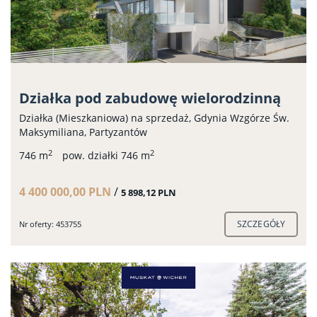
Działka pod zabudowę wielorodzinną
Działka (Mieszkaniowa) na sprzedaż, Gdynia Wzgórze Św.
Maksymiliana, Partyzantów
2
2
746 m
pow. działki 746 m
4 400 000,00 PLN
/
5 898,12 PLN
SZCZEGÓŁY
Nr oferty: 453755