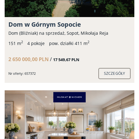
Dom w Górnym Sopocie
Dom (Bliźniak) na sprzedaż, Sopot, Mikołaja Reja
2
2
151 m
4 pokoje
pow. działki 411 m
2 650 000,00 PLN
/
17 549,67 PLN
SZCZEGÓŁY
Nr oferty: 657372