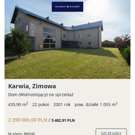
Karwia, Zimowa
Dom (Wolnostojący) na sprzedaż
2
2
435,90 m
22 pokoi
2001 rok
pow. działki 1 055 m
2 390 000,00 PLN
/
5 482,91 PLN
SZCZEGÓŁY
Nr oferty: 886549