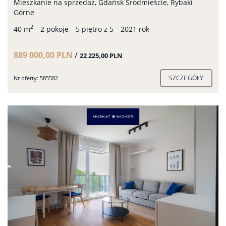
Mieszkanie na sprzedaż, Gdańsk Śródmieście, Rybaki
Górne
2
40 m
2 pokoje
5 piętro z 5
2021 rok
889 000,00 PLN
/
22 225,00 PLN
SZCZEGÓŁY
Nr oferty: 585582