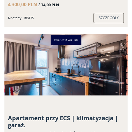
4 300,00 PLN
/
74,00 PLN
SZCZEGÓŁY
Nr oferty: 188175
Apartament przy ECS | klimatyzacja |
garaż.