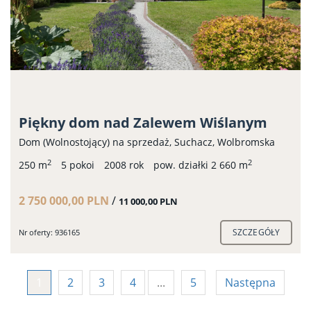
Piękny dom nad Zalewem Wiślanym
Dom (Wolnostojący) na sprzedaż, Suchacz, Wolbromska
2
2
250 m
5 pokoi
2008 rok
pow. działki 2 660 m
2 750 000,00 PLN
/
11 000,00 PLN
SZCZEGÓŁY
Nr oferty: 936165
1
2
3
4
...
5
Następna