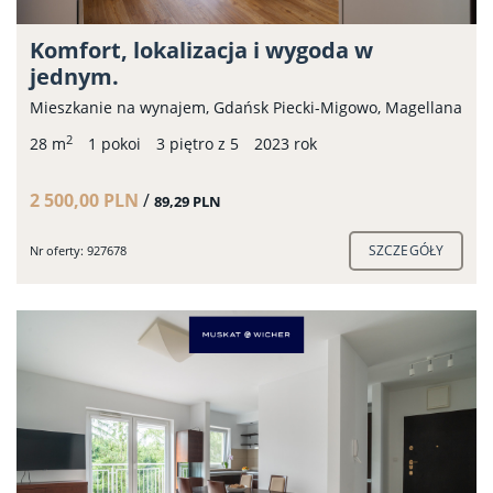
Komfort, lokalizacja i wygoda w
jednym.
Mieszkanie na wynajem, Gdańsk Piecki-Migowo, Magellana
2
28 m
1 pokoi
3 piętro z 5
2023 rok
2 500,00 PLN
/
89,29 PLN
SZCZEGÓŁY
Nr oferty: 927678