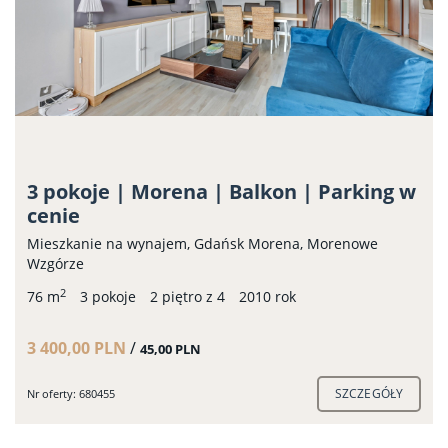
3 pokoje | Morena | Balkon | Parking w
cenie
Mieszkanie na wynajem, Gdańsk Morena, Morenowe
Wzgórze
2
76 m
3 pokoje
2 piętro z 4
2010 rok
3 400,00 PLN
/
45,00 PLN
SZCZEGÓŁY
Nr oferty: 680455