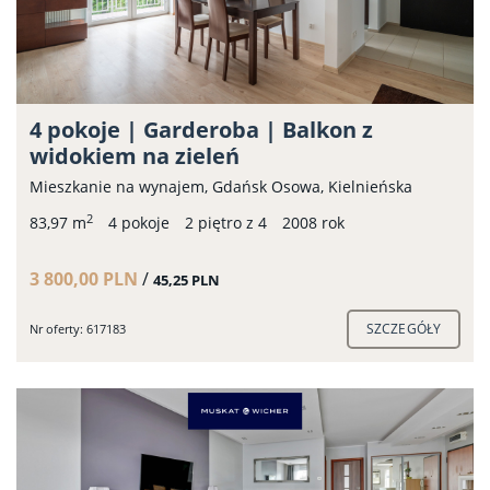
4 pokoje | Garderoba | Balkon z
widokiem na zieleń
Mieszkanie na wynajem, Gdańsk Osowa, Kielnieńska
2
83,97 m
4 pokoje
2 piętro z 4
2008 rok
3 800,00 PLN
/
45,25 PLN
SZCZEGÓŁY
Nr oferty: 617183