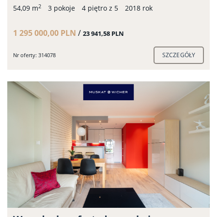
2
54,09 m
3 pokoje
4 piętro z 5
2018 rok
1 295 000,00 PLN
/
23 941,58 PLN
SZCZEGÓŁY
Nr oferty: 314078