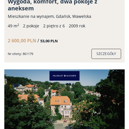
Wygoda, komfort, dwa pokoje z
aneksem
Mieszkanie na wynajem, Gdańsk, Wawelska
2
49 m
2 pokoje
2 piętro z 6
2009 rok
2 600,00 PLN
/
53,00 PLN
SZCZEGÓŁY
Nr oferty: 861179