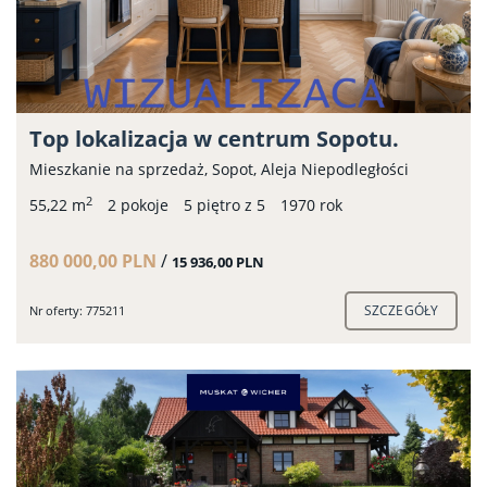
Top lokalizacja w centrum Sopotu.
Mieszkanie na sprzedaż, Sopot, Aleja Niepodległości
2
55,22 m
2 pokoje
5 piętro z 5
1970 rok
880 000,00 PLN
/
15 936,00 PLN
SZCZEGÓŁY
Nr oferty: 775211